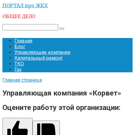
Перейти
ПОРТАЛ про ЖКХ
к
ОБЩЕЕ ДЕЛО
контенту
Поиск:
Главная
Блог
Управляющие компании
Капитальный ремонт
ТКО
Газ
Главная страница
Управляющая компания «Корвет»
Оцените работу этой организации: