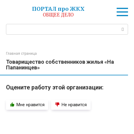
Перейти
ПОРТАЛ про ЖКХ
к
ОБЩЕЕ ДЕЛО
контенту
Поиск:
Главная страница
Товарищество собственников жилья «На
Папанинцев»
Оцените работу этой организации:
Мне нравится
Не нравится