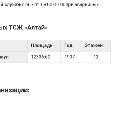
ой службы:
пн.- пт. 08:00-17:00при аварийных
мых ТСЖ «Алтай»
Площадь
Год
Этажей
наул
12336.60
1997
12
анизации: