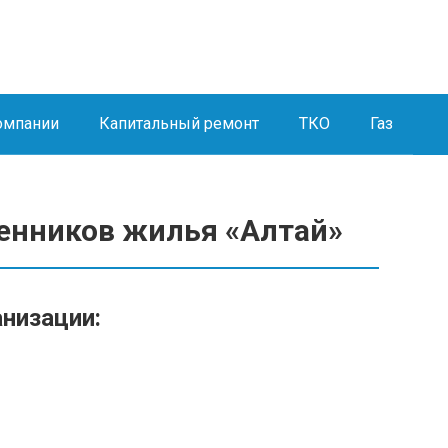
омпании
Капитальный ремонт
ТКО
Газ
енников жилья «Алтай»
анизации: