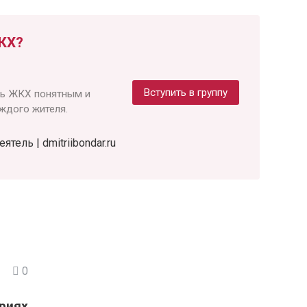
КХ?
Вступить в группу
ть ЖКХ понятным и
ждого жителя.
ель | dmitriibondar.ru
0
риях