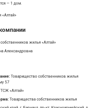
ся — 1 дом.
 компании
 собственников жилья «Алтай»
на Александровна
ание:
Товарищество собственников жилья
му 57
:
ТСЖ «Алтай»
орма:
Товарищества собственников жилья
ский край, г. Барнаул, пр-кт. Красноармейский, д.