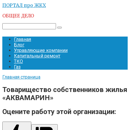
Перейти
ПОРТАЛ про ЖКХ
к
ОБЩЕЕ ДЕЛО
контенту
Поиск:
Главная
Блог
Управляющие компании
Капитальный ремонт
ТКО
Газ
Главная страница
Товарищество собственников жилья
«АКВАМАРИН»
Оцените работу этой организации: