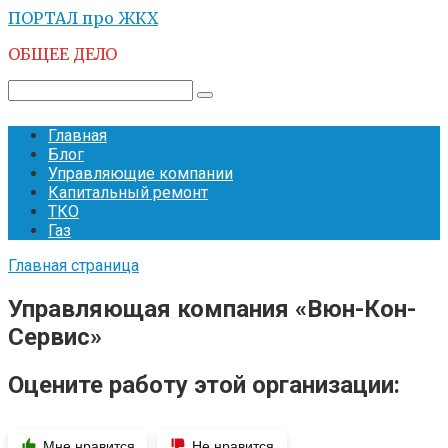
Перейти
ПОРТАЛ про ЖКХ
к
ОБЩЕЕ ДЕЛО
контенту
Поиск:
Главная
Блог
Управляющие компании
Капитальный ремонт
ТКО
Газ
Главная страница
Управляющая компания «Вюн-Кон-
Сервис»
Оцените работу этой организации:
Мне нравится
Не нравится