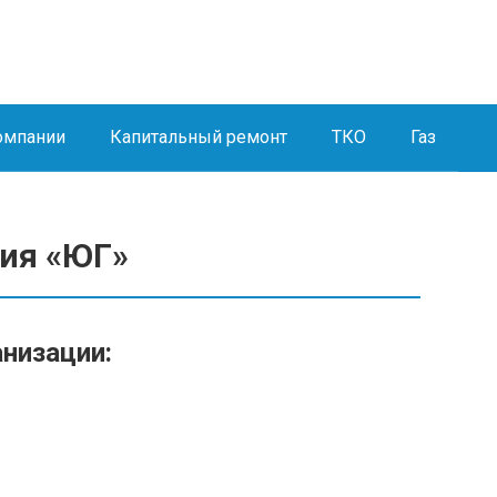
омпании
Капитальный ремонт
ТКО
Газ
ия «ЮГ»
анизации: