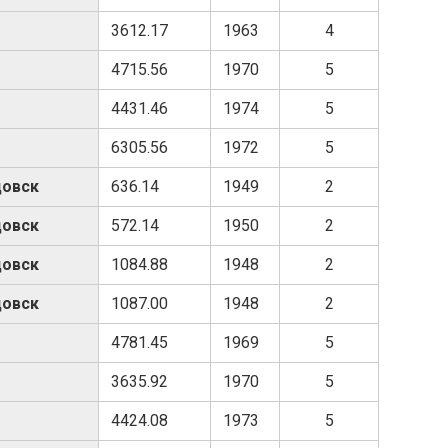
3612.17
1963
4
4715.56
1970
5
4431.46
1974
5
6305.56
1972
5
цовск
636.14
1949
2
цовск
572.14
1950
2
цовск
1084.88
1948
2
цовск
1087.00
1948
2
4781.45
1969
5
3635.92
1970
5
4424.08
1973
5