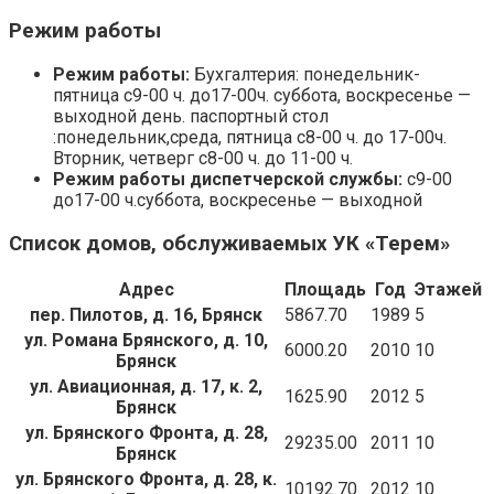
Режим работы
Режим работы:
Бухгалтерия: понедельник-
пятница с9-00 ч. до17-00ч. суббота, воскресенье —
выходной день. паспортный стол
:понедельник,среда, пятница с8-00 ч. до 17-00ч.
Вторник, четверг с8-00 ч. до 11-00 ч.
Режим работы диспетчерской службы:
с9-00
до17-00 ч.суббота, воскресенье — выходной
Список домов, обслуживаемых УК «Терем»
Адрес
Площадь
Год
Этажей
пер. Пилотов, д. 16, Брянск
5867.70
1989
5
ул. Романа Брянского, д. 10,
6000.20
2010
10
Брянск
ул. Авиационная, д. 17, к. 2,
1625.90
2012
5
Брянск
ул. Брянского Фронта, д. 28,
29235.00
2011
10
Брянск
ул. Брянского Фронта, д. 28, к.
10192.70
2012
10