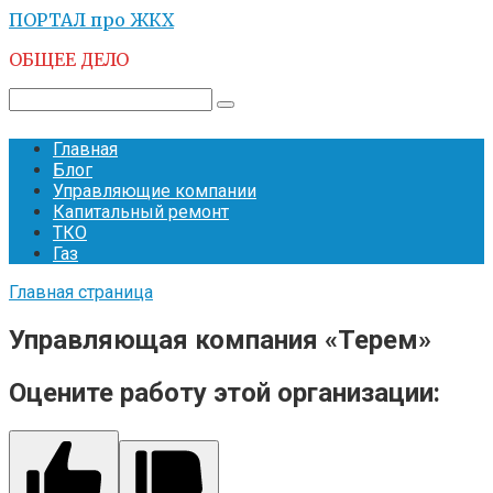
Перейти
ПОРТАЛ про ЖКХ
к
ОБЩЕЕ ДЕЛО
контенту
Поиск:
Главная
Блог
Управляющие компании
Капитальный ремонт
ТКО
Газ
Главная страница
Управляющая компания «Терем»
Оцените работу этой организации: