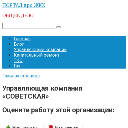
Перейти
ПОРТАЛ про ЖКХ
к
ОБЩЕЕ ДЕЛО
контенту
Поиск:
Главная
Блог
Управляющие компании
Капитальный ремонт
ТКО
Газ
Главная страница
Управляющая компания
«СОВЕТСКАЯ»
Оцените работу этой организации:
Мне нравится
Не нравится