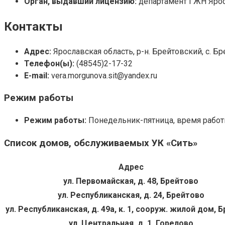
Орган, выдавший лицензию:
департамент ГЖН Ярос
Контакты
Адрес:
Ярославская область, р-н. Брейтовский, с. Бр
Телефон(ы):
(48545)2-17-32
E-mail:
vera.morgunova.sit@yandex.ru
Режим работы
Режим работы:
Понедельник-пятница, время работы 9
Список домов, обслуживаемых УК «Сить»
Адрес
ул. Первомайская, д. 48, Брейтово
ул. Республиканская, д. 24, Брейтово
ул. Республиканская, д. 49а, к. 1, сооруж. жилой дом, 
ул. Центральная, д. 1, Горелово