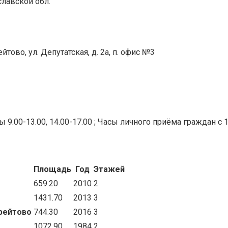
лавской обл.
ейтово, ул. Депутатская, д. 2а, п. офис №3
.00-13.00, 14.00-17.00 ; Часы личного приёма граждан с 1.0
Площадь
Год
Этажей
659.20
2010
2
1431.70
2013
3
Брейтово
744.30
2016
3
1072.90
1984
2