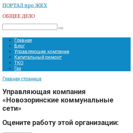
Перейти
ПОРТАЛ про ЖКХ
к
ОБЩЕЕ ДЕЛО
контенту
Поиск:
Главная
Блог
Управляющие компании
Капитальный ремонт
ТКО
Газ
Главная страница
Управляющая компания
«Новозоринские коммунальные
сети»
Оцените работу этой организации: