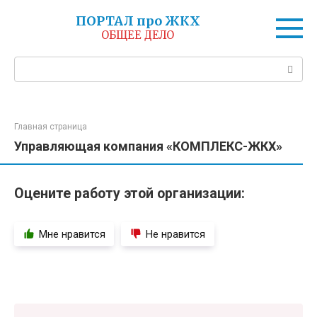
Перейти
ПОРТАЛ про ЖКХ
к
ОБЩЕЕ ДЕЛО
контенту
Поиск:
Главная страница
Управляющая компания «КОМПЛЕКС-ЖКХ»
Оцените работу этой организации:
Мне нравится
Не нравится