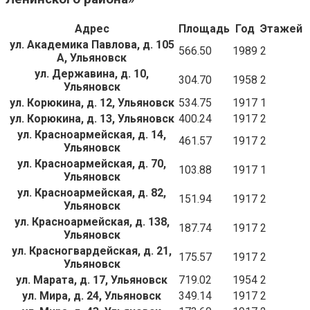
Адрес
Площадь
Год
Этажей
ул. Академика Павлова, д. 105
566.50
1989
2
А, Ульяновск
ул. Державина, д. 10,
304.70
1958
2
Ульяновск
ул. Корюкина, д. 12, Ульяновск
534.75
1917
1
ул. Корюкина, д. 13, Ульяновск
400.24
1917
2
ул. Красноармейская, д. 14,
461.57
1917
2
Ульяновск
ул. Красноармейская, д. 70,
103.88
1917
1
Ульяновск
ул. Красноармейская, д. 82,
151.94
1917
2
Ульяновск
ул. Красноармейская, д. 138,
187.74
1917
2
Ульяновск
ул. Красногвардейская, д. 21,
175.57
1917
2
Ульяновск
ул. Марата, д. 17, Ульяновск
719.02
1954
2
ул. Мира, д. 24, Ульяновск
349.14
1917
2