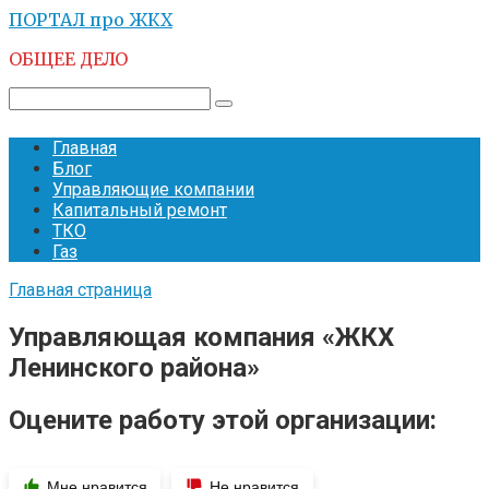
Перейти
ПОРТАЛ про ЖКХ
к
ОБЩЕЕ ДЕЛО
контенту
Поиск:
Главная
Блог
Управляющие компании
Капитальный ремонт
ТКО
Газ
Главная страница
Управляющая компания «ЖКХ
Ленинского района»
Оцените работу этой организации:
Мне нравится
Не нравится