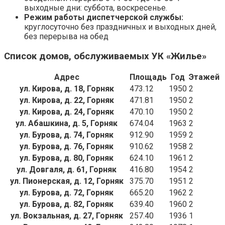
выходные дни: суббота, воскресенье.
Режим работы диспетчерской службы:
круглосуточно без праздничных и выходных дней,
без перерыва на обед
Список домов, обслуживаемых УК «Жилье»
Адрес
Площадь
Год
Этажей
ул. Кирова, д. 18, Горняк
473.12
1950
2
ул. Кирова, д. 22, Горняк
471.81
1950
2
ул. Кирова, д. 24, Горняк
470.10
1950
2
ул. Абашкина, д. 5, Горняк
674.04
1963
2
ул. Бурова, д. 74, Горняк
912.90
1959
2
ул. Бурова, д. 76, Горняк
910.62
1958
2
ул. Бурова, д. 80, Горняк
624.10
1961
2
ул. Довгаля, д. 61, Горняк
416.80
1954
2
ул. Пионерская, д. 12, Горняк
375.70
1951
2
ул. Бурова, д. 72, Горняк
665.20
1962
2
ул. Бурова, д. 82, Горняк
639.40
1960
2
ул. Вокзальная, д. 27, Горняк
257.40
1936
1