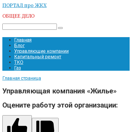
Перейти
ПОРТАЛ про ЖКХ
к
ОБЩЕЕ ДЕЛО
контенту
Поиск:
Главная
Блог
Управляющие компании
Капитальный ремонт
ТКО
Газ
Главная страница
Управляющая компания «Жилье»
Оцените работу этой организации: