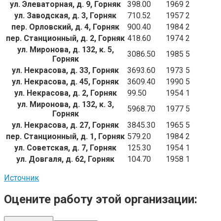
ул. Элеваторная, д. 9, Горняк
398.00
1969
2
ул. Заводская, д. 3, Горняк
710.52
1957
2
пер. Орловский, д. 4, Горняк
900.40
1984
2
пер. Станционный, д. 2, Горняк
418.60
1974
2
ул. Миронова, д. 132, к. 5,
3086.50
1985
5
Горняк
ул. Некрасова, д. 33, Горняк
3693.60
1973
5
ул. Некрасова, д. 45, Горняк
3609.40
1990
5
ул. Некрасова, д. 2, Горняк
99.50
1954
1
ул. Миронова, д. 132, к. 3,
5968.70
1977
5
Горняк
ул. Некрасова, д. 27, Горняк
3845.30
1965
5
пер. Станционный, д. 1, Горняк
579.20
1984
2
ул. Советская, д. 7, Горняк
125.30
1954
1
ул. Довгаля, д. 62, Горняк
104.70
1958
1
Источник
Оцените работу этой организации: