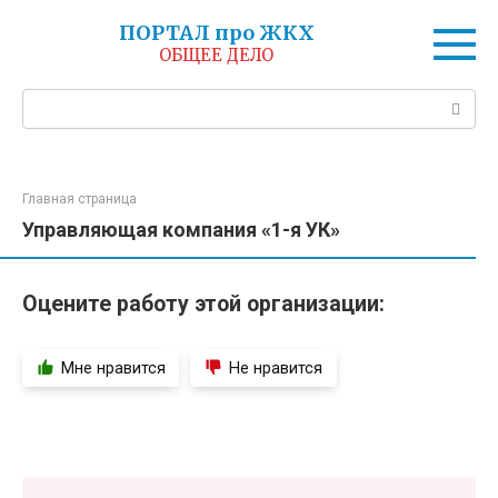
Перейти
ПОРТАЛ про ЖКХ
к
ОБЩЕЕ ДЕЛО
контенту
Поиск:
Главная страница
Управляющая компания «1-я УК»
Оцените работу этой организации:
Мне нравится
Не нравится