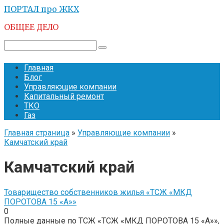
Перейти
ПОРТАЛ про ЖКХ
к
ОБЩЕЕ ДЕЛО
контенту
Поиск:
Главная
Блог
Управляющие компании
Капитальный ремонт
ТКО
Газ
Главная страница
»
Управляющие компании
»
Камчатский край
Камчатский край
Товарищество собственников жилья «ТСЖ «МКД
ПОРОТОВА 15 «А»»
0
Полные данные по ТСЖ «ТСЖ «МКД ПОРОТОВА 15 «А»»,