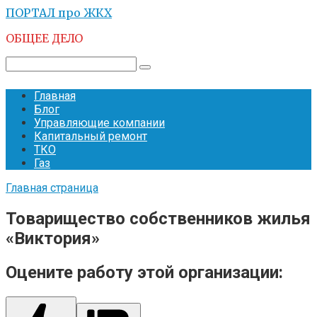
Перейти
ПОРТАЛ про ЖКХ
к
ОБЩЕЕ ДЕЛО
контенту
Поиск:
Главная
Блог
Управляющие компании
Капитальный ремонт
ТКО
Газ
Главная страница
Товарищество собственников жилья
«Виктория»
Оцените работу этой организации: