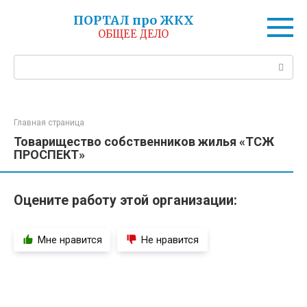
Перейти
ПОРТАЛ про ЖКХ
к
ОБЩЕЕ ДЕЛО
контенту
Поиск:
Главная страница
Товарищество собственников жилья «ТСЖ
ПРОСПЕКТ»
Оцените работу этой организации:
Мне нравится
Не нравится