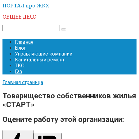
Перейти
ПОРТАЛ про ЖКХ
к
ОБЩЕЕ ДЕЛО
контенту
Поиск:
Главная
Блог
Управляющие компании
Капитальный ремонт
ТКО
Газ
Главная страница
Товарищество собственников жилья
«СТАРТ»
Оцените работу этой организации: