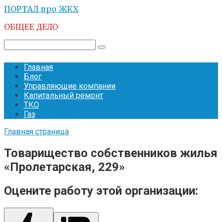
Перейти
ПОРТАЛ про ЖКХ
к
ОБЩЕЕ ДЕЛО
контенту
Поиск:
Главная
Блог
Управляющие компании
Капитальный ремонт
ТКО
Газ
Главная страница
Товарищество собственников жилья
«Пролетарская, 229»
Оцените работу этой организации: