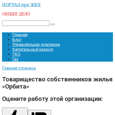
Перейти
ПОРТАЛ про ЖКХ
к
ОБЩЕЕ ДЕЛО
контенту
Поиск:
Главная
Блог
Управляющие компании
Капитальный ремонт
ТКО
Газ
Главная страница
Товарищество собственников жилья
«Орбита»
Оцените работу этой организации: