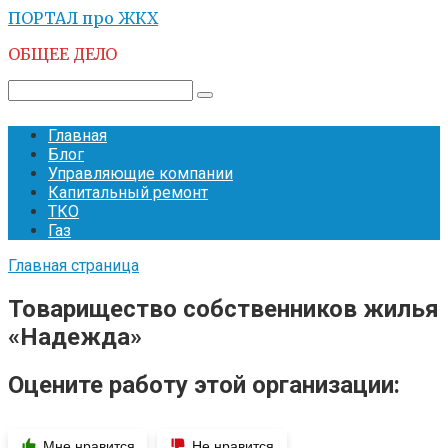
Перейти
ПОРТАЛ про ЖКХ
к
ОБЩЕЕ ДЕЛО
контенту
Поиск:
Главная
Блог
Управляющие компании
Капитальный ремонт
ТКО
Газ
Главная страница
Товарищество собственников жилья
«Надежда»
Оцените работу этой организации:
Мне нравится
Не нравится