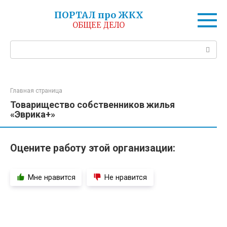
Перейти
ПОРТАЛ про ЖКХ
к
ОБЩЕЕ ДЕЛО
контенту
Поиск:
Главная страница
Товарищество собственников жилья
«Эврика+»
Оцените работу этой организации:
Мне нравится
Не нравится