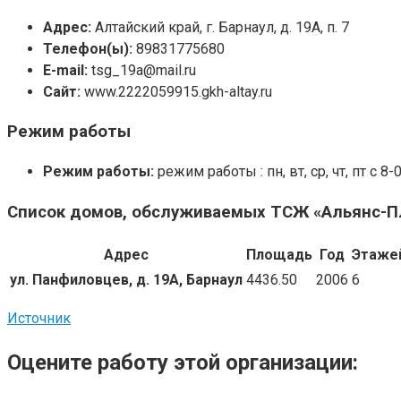
Адрес:
Алтайский край, г. Барнаул, д. 19А, п. 7
Телефон(ы):
89831775680
E-mail:
tsg_19a@mail.ru
Сайт:
www.2222059915.gkh-altay.ru
Режим работы
Режим работы:
режим работы : пн, вт, ср, чт, пт с 
Список домов, обслуживаемых ТСЖ «Альянс-
Адрес
Площадь
Год
Этаже
ул. Панфиловцев, д. 19А, Барнаул
4436.50
2006
6
Источник
Оцените работу этой организации: