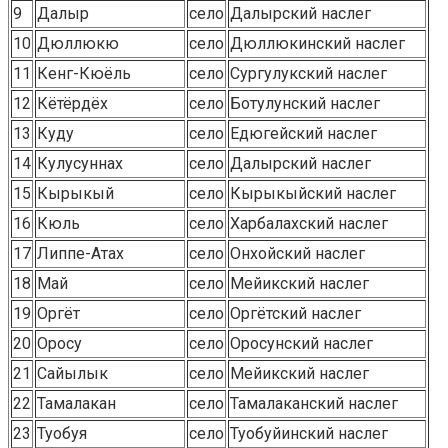
9
Далыр
село
Далырский наслег
10
Дюллюкю
село
Дюллюкинский наслег
11
Кенг-Кюёль
село
Сургулукский наслег
12
Кётёрдёх
село
Ботулунский наслег
13
Куду
село
Едюгейский наслег
14
Кулусуннах
село
Далырский наслег
15
Кырыкый
село
Кырыкыйский наслег
16
Кюль
село
Харбалахский наслег
17
Липпе-Атах
село
Онхойский наслег
18
Май
село
Мейикский наслег
19
Оргёт
село
Оргётский наслег
20
Оросу
село
Оросунский наслег
21
Сайылык
село
Мейикский наслег
22
Тамалакан
село
Тамалаканский наслег
23
Туобуя
село
Туобуйинский наслег