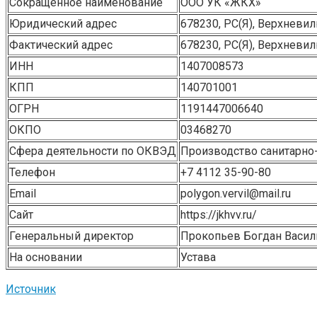
Сокращенное наименование
ООО УК «ЖКХ»
Юридический адрес
678230, РС(Я), Верхневил
Фактический адрес
678230, РС(Я), Верхневил
ИНН
1407008573
КПП
140701001
ОГРН
1191447006640
ОКПО
03468270
Сфера деятельности по ОКВЭД
Производство санитарно-
Телефон
+7 4112 35-90-80
Email
polygon.vervil@mail.ru
Сайт
https://jkhvv.ru/
Генеральный директор
Прокопьев Богдан Васил
На основании
Устава
Источник