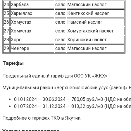
24
Харбала
село
Магасский наслег
25
Харыялах
село
Кентикский наслег
26
Хомустах
село
Намский наслег
27
Хомустах
село
Хомустахский наслег
28
Хоро
село
Хоринский наслег
29
Ченгере
село
Магасский наслег
Тарифы
Предельный единый тариф для ООО УК «ЖКХ»
Муниципальный район «Верхневилюйский улус (район)» Р
01.01.2024 — 30.06.2024 — 780,05 руб./м3 (НДС не обл
01.07.2024 — 31.12.2024 — 813,32 руб./м3 (НДС не обл
Подробнее о тарифах ТКО в Якутии.