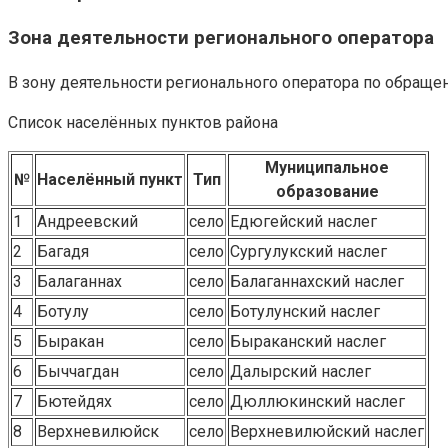
Зона деятельности регионального оператора
В зону деятельности регионального оператора по обращ
Список населённых пунктов района
Муниципальное
№
Населённый пункт
Тип
образование
1
Андреевский
село
Едюгейский наслег
2
Багадя
село
Сургулукский наслег
3
Балаганнах
село
Балаганнахский наслег
4
Ботулу
село
Ботулунский наслег
5
Быракан
село
Быраканский наслег
6
Быччагдан
село
Далырский наслег
7
Бютейдях
село
Дюллюкинский наслег
8
Верхневилюйск
село
Верхневилюйский наслег