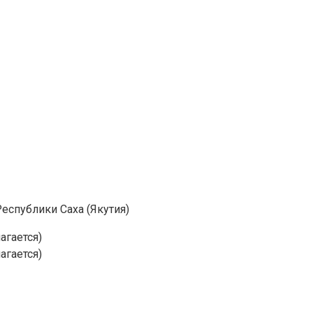
еспублики Саха (Якутия)
агается)
агается)