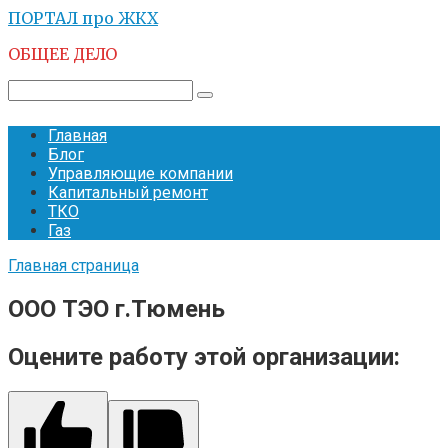
Перейти
ПОРТАЛ про ЖКХ
к
ОБЩЕЕ ДЕЛО
контенту
Поиск:
Главная
Блог
Управляющие компании
Капитальный ремонт
ТКО
Газ
Главная страница
ООО ТЭО г.Тюмень
Оцените работу этой организации: