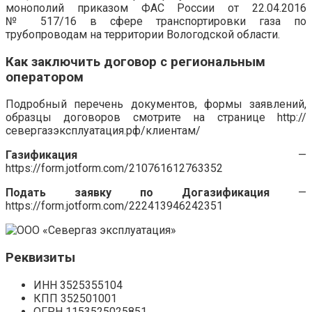
монополий приказом ФАС России от 22.04.2016
№ 517/16 в сфере транспортировки газа по
трубопроводам на территории Вологодской области.
Как заключить договор с региональным
оператором
Подробный перечень документов, формы заявлений,
образцы договоров смотрите на странице http://
севергазэксплуатация.рф/клиентам/
Газификация
—
https://form.jotform.com/210761612763352
Подать заявку по Догазификация
—
https://form.jotform.com/222413946242351
Реквизиты
ИНН 3525355104
КПП 352501001
ОГРН 1153525025851