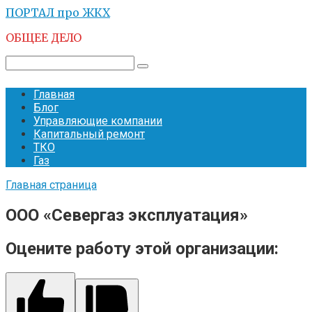
Перейти
ПОРТАЛ про ЖКХ
к
ОБЩЕЕ ДЕЛО
контенту
Поиск:
Главная
Блог
Управляющие компании
Капитальный ремонт
ТКО
Газ
Главная страница
ООО «Севергаз эксплуатация»
Оцените работу этой организации: