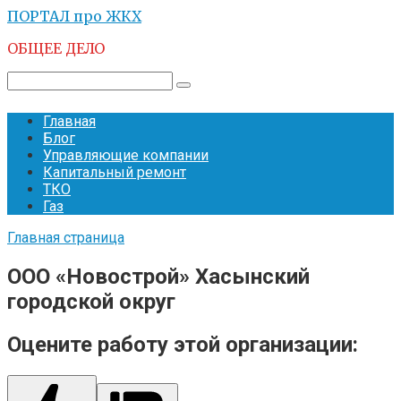
Перейти
ПОРТАЛ про ЖКХ
к
ОБЩЕЕ ДЕЛО
контенту
Поиск:
Главная
Блог
Управляющие компании
Капитальный ремонт
ТКО
Газ
Главная страница
ООО «Новострой» Хасынский
городской округ
Оцените работу этой организации: