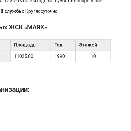
ед 12:30-13:00 выходной : суббота-воскресение
ой службы:
Круглосуточно
мых ЖСК «МАЯК»
Площадь
Год
Этажей
11025.80
1990
10
анизации: