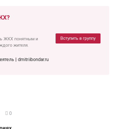
КХ?
Вступить в группу
ть ЖКХ понятным и
ждого жителя.
ель | dmitriibondar.ru
0
риях