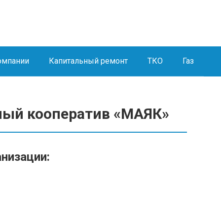
омпании
Капитальный ремонт
ТКО
Газ
ый кооператив «МАЯК»
анизации: