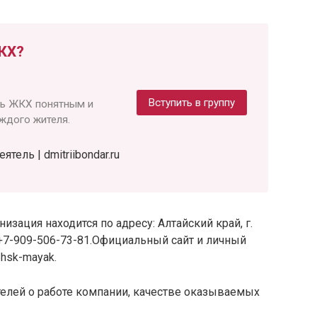
КХ?
Вступить в группу
ть ЖКХ понятным и
ждого жителя.
ель | dmitriibondar.ru
зация находится по адресу: Алтайский край, г.
н: +7-909-506-73-81.Официальный сайт и личный
zhsk-mayak.
елей о работе компании, качестве оказываемых