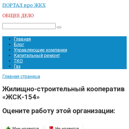
Перейти
ПОРТАЛ про ЖКХ
к
ОБЩЕЕ ДЕЛО
контенту
Поиск:
Главная
Блог
Управляющие компании
Капитальный ремонт
ТКО
Газ
Главная страница
Жилищно-строительный кооператив
«ЖСК-154»
Оцените работу этой организации:
Мне нравится
Не нравится