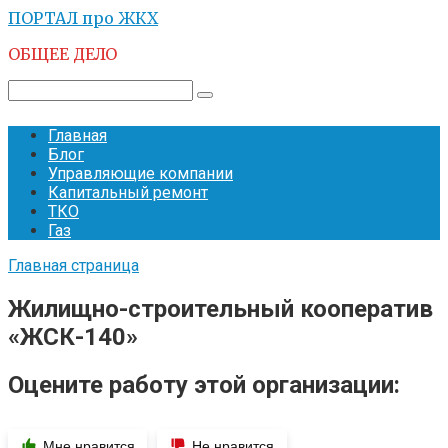
Перейти
ПОРТАЛ про ЖКХ
к
ОБЩЕЕ ДЕЛО
контенту
Поиск:
Главная
Блог
Управляющие компании
Капитальный ремонт
ТКО
Газ
Главная страница
Жилищно-строительный кооператив
«ЖСК-140»
Оцените работу этой организации:
Мне нравится
Не нравится